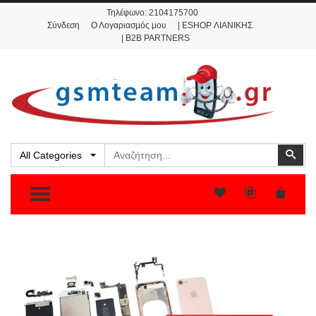
Τηλέφωνο:
2104175700
Σύνδεση
Ο Λογαριασμός μου
| ESHOP ΛΙΑΝΙΚΗΣ
| B2B PARTNERS
Αναζήτηση
Ανα
All Categories
TOGGLE MENU