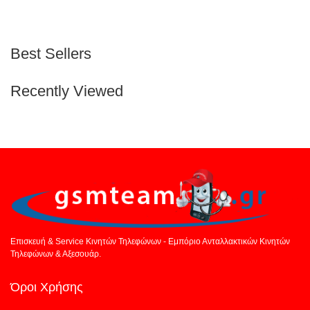
Best Sellers
Recently Viewed
Επισκευή & Service Κινητών Τηλεφώνων - Εμπόριο Ανταλλακτικών Κινητών
Τηλεφώνων & Αξεσουάρ.
Όροι Χρήσης