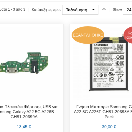
Ταξινόμηση
24
ατα 1 - 3 από 3
Κατάταξη ως προς
Show
Κα
ΕΞΑΝΤΛΗΘΗΚΕ
Παρα
ιο Πλακετάκι Φόρτισης USB για
Γνήσια Μπαταρία Samsung G
msung Galaxy A22 5G A226B
A22 5G A226F GH81-20698A S
GH81-20699A
Pack
13,45 €
30,00 €