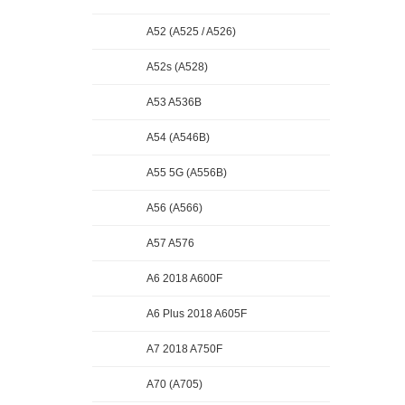
A52 (A525 / A526)
A52s (A528)
A53 A536B
A54 (A546B)
A55 5G (A556B)
A56 (A566)
A57 A576
A6 2018 A600F
A6 Plus 2018 A605F
A7 2018 A750F
A70 (A705)