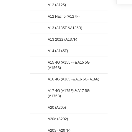
A12 (A125)
A12 Nacho (A127F)
A13 (A135F &A136B)
A13 2022 (A137F)
A14 (A145F)
A15 4G (A155F) & A15 5G
(A156B)
A16 4G (A165) & A16 5G (A166)
A17 4G (A175F) & A17 5G
(A176B)
A20 (A205)
A20e (A202)
A20S (A207F)