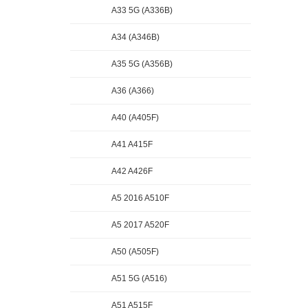
A33 5G (A336B)
A34 (A346B)
A35 5G (A356B)
A36 (A366)
A40 (A405F)
A41 A415F
A42 A426F
A5 2016 A510F
A5 2017 A520F
A50 (A505F)
A51 5G (A516)
A51 A515F