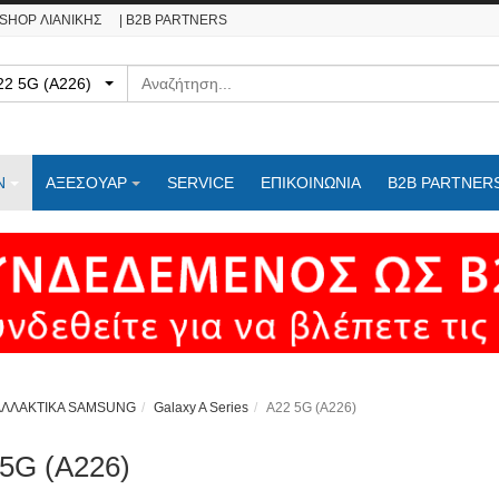
ESHOP ΛΙΑΝΙΚΗΣ
| B2B PARTNERS
Αναζήτηση
- A22 5G (A226)
Ν
ΑΞΕΣΟΥΑΡ
SERVICE
ΕΠΙΚΟΙΝΩΝΊΑ
B2B PARTNER
ΑΛΛΑΚΤΙΚΑ SAMSUNG
Galaxy A Series
A22 5G (A226)
5G (A226)