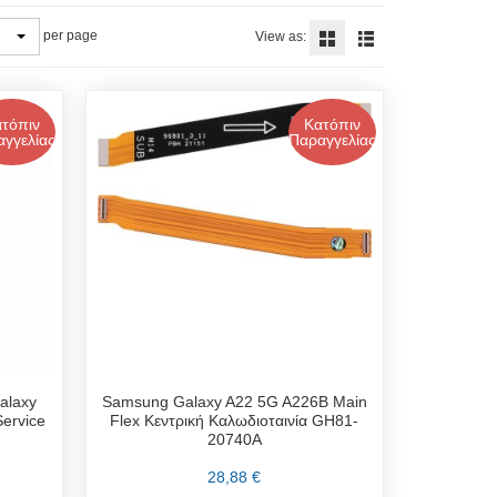
per page
View as:
τόπιν
Κατόπιν
γγελίας
Παραγγελίας
Samsung Galaxy A22 5G A226B Main
alaxy
Flex Κεντρική Καλωδιοταινία GH81-
ervice
20740A
28,88 €