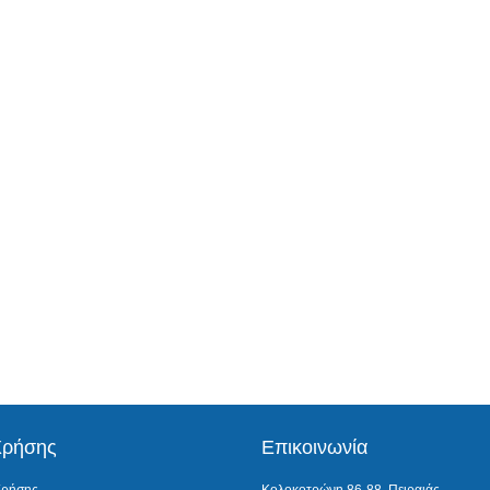
Χρήσης
Επικοινωνία
Χρήσης
Κολοκοτρώνη 86-88, Πειραιάς -