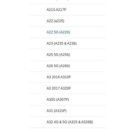
A21S A217F
A22 (a225)
A22 5G (A226)
A23 (A235 & A236)
A25 5G (A256)
A26 5G (A266)
A3 2016 A310F
A3 2017 A320F
A30S (A307F)
A31 (A315F)
A32 4G & 5G (A325 & A326B)