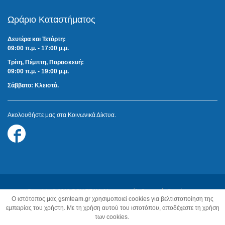
Ωράριο Καταστήματος
Δευτέρα και Τετάρτη:
09:00 π.μ. - 17:00 μ.μ.
Τρίτη, Πέμπτη, Παρασκευή:
09:00 π.μ. - 19:00 μ.μ.
Σάββατο: Κλειστά.
Ακολουθήστε μας στα Κοινωνικά Δίκτυα.
Follow
us
on
Facebook
Copyright © 2018 GSM TEAM. Με την επιφύλαξη παντός δικαιώματος.
O ιστότοπος μας gsmteam.gr χρησιμοποιεί cookies για βελτιστοποίηση της
Κατασκευή Ιστοσελίδων:
Z-Design.gr
εμπειρίας του χρήστη. Με τη χρήση αυτού του ιστοτόπου, αποδέχεστε τη χρήση
των cookies.