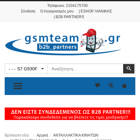
Τηλέφωνο:
2104175700
Σύνδεση
Ο Λογαριασμός μου
| ESHOP ΛΙΑΝΙΚΗΣ
| B2B PARTNERS
Αναζήτηση
Ανα
- - - S7 G930F
TOGGLE MENU
Βρίσκεστε εδώ:
Αρχική
ΑΝΤΑΛΛΑΚΤΙΚΑ ΚΙΝΗΤΩΝ