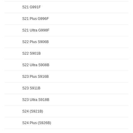
S21 G991F
S21 Plus G996F
S21 Ultra G998F
S22 Plus S906B
S22 S901B
S22 Ultra S908B
S23 Plus S916B
S23 S911B
S23 Ultra S918B
S24 (S921B)
S24 Plus (S926B)