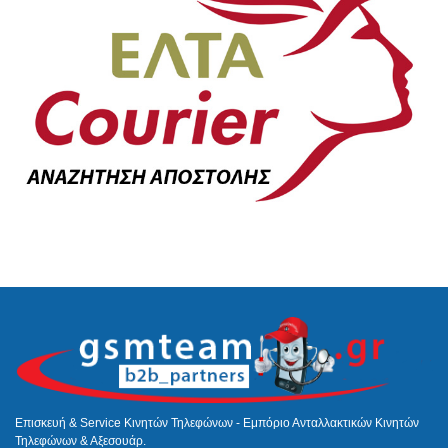
Επισκευή & Service Κινητών Τηλεφώνων - Εμπόριο Ανταλλακτικών Κινητών
Τηλεφώνων & Αξεσουάρ.