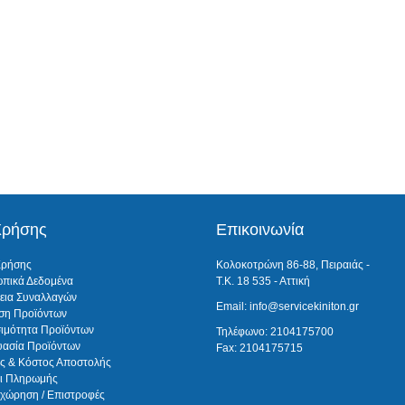
Χρήσης
Επικοινωνία
Χρήσης
Κολοκοτρώνη 86-88, Πειραιάς -
πικά Δεδομένα
Τ.Κ. 18 535 - Αττική
εια Συναλλαγών
Email: info@servicekiniton.gr
ση Προϊόντων
σιμότητα Προϊόντων
Τηλέφωνο: 2104175700
υασία Προϊόντων
Fax: 2104175715
ς & Κόστος Αποστολής
ι Πληρωμής
χώρηση / Επιστροφές