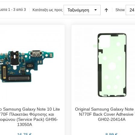
Ταξινόμηση
24
ατα 1 - 3 από 3
Κατάταξη ως προς
Show
ο Samsung Galaxy Note 10 Lite
Original Samsung Galaxy Note 
70F Πλακετάκι Φόρτισης και
N770F Back Cover Adhesive
οφώνου (Service Pack) GH96-
GH02-20414A
13050A
16,75 €
8,99 €