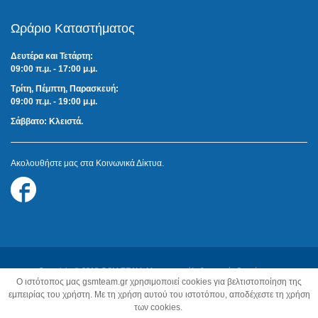
Ωράριο Καταστήματος
Δευτέρα και Τετάρτη:
09:00 π.μ. - 17:00 μ.μ.
Τρίτη, Πέμπτη, Παρασκευή:
09:00 π.μ. - 19:00 μ.μ.
Σάββατο: Κλειστά.
Ακολουθήστε μας στα Κοινωνικά Δίκτυα.
Follow
us
on
Facebook
Copyright © 2018 GSM TEAM. Με την επιφύλαξη παντός δικαιώματος.
O ιστότοπος μας gsmteam.gr χρησιμοποιεί cookies για βελτιστοποίηση της
Κατασκευή Ιστοσελίδων:
Z-Design.gr
εμπειρίας του χρήστη. Με τη χρήση αυτού του ιστοτόπου, αποδέχεστε τη χρήση
των cookies.