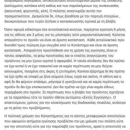
αναβάθμιση λογισμικού, αντικατάσταση αποσπώμενων μερών της συσκευής
(καλύμματα, καπάκια κλπ) καθώς και των παρελκόμενων της συσκευασίας
(ακουστικά, φορτιστής, κλπ). Ο πελάτης αναγνωρίζει αυτήν την
πραγματικότητα . Δεσμεύεται δε, όπως βοηθήσει με την παροχή στοιχείων ,
διευκρινήσεων που τυχόν ζητήσει ο κατασκευαστής σχετικά με τη βλάβη.
Όσον αφορά ειδικότερα στα ανταλλακτικά κινητών, παρέχεται εγγύηση 6 μήνες
για τις οθόνες και 3 μήνες για τις μπαταρίες (κλπ μικροανταλλακτικα). Κρίνεται
απαραίτητο το προϊόν να είναι σε άριστη κατάσταση . Κάθε ανταλλακτικό πριν
διατεθεί προς πώληση έχει ελεγχθεί από το Κατάστημα και είναι σε άριστη
κατάσταση . Απαραίτητη προϋπόθεση για τη χρήση της εγγύησης είναι οι
ταινίες ασφαλείας, τα φιλμ προστασίας και οι ετικέτες αναγνώρισης του
προϊόντος να μην έχουν σχιστεί ή αφαιρεθεί. Η ταινία σύνδεσης δεν θα πρέπει
να έχει κοπεί ή να έχει τσακιστεί και σε καμία περίπτωση να μην δείχνει
αλλοιωμένη, πιεσμένη στις άκρες ή χτυπημένη. Κανένα εξάρτημα δε θα πρέπει
να έχει έρθει σε επαφή με ξένα σώματα όπως υγρά και σκόνη. Η οθόνη και η
αφή δε θα φέρουν σπάσιμο, ράγισμα ή γρατζουνιά και σε καμία περίπτωση το
προϊόν δε θα έχει επισκευαστεί. Δεν θα πρέπει να έχει γίνει καμία είδους
παρέμβαση στο προϊόν. Σε περίπτωση που η βλάβη του προϊόντος σχετίζεται
με τα παραπάνω τότε το προϊόν τίθεται αυτόματα «Εκτός Εγγύησης». Ο
απαιτούμενος χρόνος για την ολοκλήρωση της διαδικασίας ποικίλλει, ανάλογα
με τη φύση του προβλήματος.
Η πολιτική χρέωση του Καταστήματος για το κόστος μεταφορικών αποστολών
που αφορούν αιτήματα εγγύησης προβλέπει την μη χρέωση του πελάτη ούτε
για την αποστολή ούτε για την παραλαβή του προϊόντος, αρκεί η αποστολή να