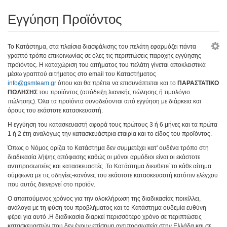
Εγγύηση Προϊόντος
Το Κατάστημα, στα πλαίσια διασφάλισης του πελάτη εφαρμόζει πάντα
γραπτό τρόπο επικοινωνίας σε όλες τις περιπτώσεις παροχής εγγύησης
προϊόντος. Η καταχώριση του αιτήματος του πελάτη γίνεται αποκλειστικά
μέσω γραπτού αιτήματος στο email του Καταστήματος
info@gsmteam.gr
όπου και θα πρέπει να επισυνάπτεται και το
ΠΑΡΑΣΤΑΤΙΚΟ
ΠΩΛΗΣΗΣ
του προϊόντος (απόδειξη λιανικής πώλησης ή τιμολόγιο
πώλησης). Όλα τα προϊόντα συνοδεύονται από εγγύηση με διάρκεια και
όρους του εκάστοτε κατασκευαστή.
Η εγγύηση του κατασκευαστή αφορά τους πρώτους 3 ή 6 μήνες και τα πρώτα
1 ή 2 έτη αναλόγως την κατασκευάστρια εταιρία και το είδος του προϊόντος.
Όπως ο Νόμος ορίζει το Κατάστημα δεν συμμετέχει κατ' ουδένα τρόπο στη
διαδικασία λήψης απόφασης καθώς οι μόνοι αρμόδιοι είναι οι εκάστοτε
αντιπροσωπείες και κατασκευαστές .Το Κατάστημα διευθετεί το κάθε αίτημα
σύμφωνα με τις οδηγίες-κανόνες του εκάστοτε κατασκευαστή κατόπιν ελέγχου
που αυτός διενεργεί στο προϊόν.
Ο απαιτούμενος χρόνος για την ολοκλήρωση της διαδικασίας ποικίλλει,
ανάλογα με τη φύση του προβλήματος και το Κατάστημα ουδεμία ευθύνη
φέρει για αυτό .Η διαδικασία διαρκεί περισσότερο χρόνο σε περιπτώσεις
κατασκευαστών που δεν έχουν επίσημη αντιπροσωπεία στην Ελλάδα και σε