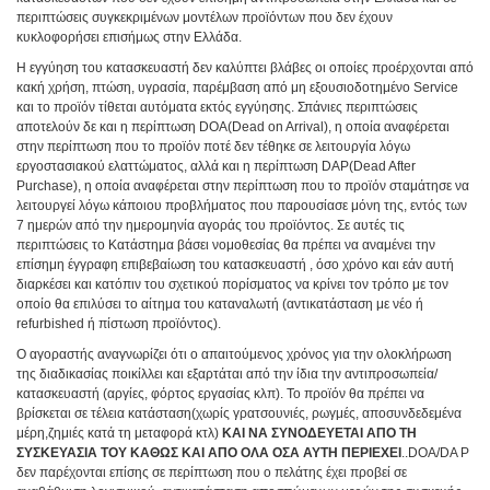
περιπτώσεις συγκεκριμένων μοντέλων προϊόντων που δεν έχουν
κυκλοφορήσει επισήμως στην Ελλάδα.
Η εγγύηση του κατασκευαστή δεν καλύπτει βλάβες οι οποίες προέρχονται από
κακή χρήση, πτώση, υγρασία, παρέμβαση από μη εξουσιοδοτημένο Service
και το προϊόν τίθεται αυτόματα εκτός εγγύησης. Σπάνιες περιπτώσεις
αποτελούν δε και η περίπτωση DOA(Dead on Arrival), η οποία αναφέρεται
στην περίπτωση που το προϊόν ποτέ δεν τέθηκε σε λειτουργία λόγω
εργοστασιακού ελαττώματος, αλλά και η περίπτωση DAP(Dead After
Purchase), η οποία αναφέρεται στην περίπτωση που το προϊόν σταμάτησε να
λειτουργεί λόγω κάποιου προβλήματος που παρουσίασε μόνη της, εντός των
7 ημερών από την ημερομηνία αγοράς του προϊόντος. Σε αυτές τις
περιπτώσεις το Κατάστημα βάσει νομοθεσίας θα πρέπει να αναμένει την
επίσημη έγγραφη επιβεβαίωση του κατασκευαστή , όσο χρόνο και εάν αυτή
διαρκέσει και κατόπιν του σχετικού πορίσματος να κρίνει τον τρόπο με τον
οποίο θα επιλύσει το αίτημα του καταναλωτή (αντικατάσταση με νέο ή
refurbished ή πίστωση προϊόντος).
Ο αγοραστής αναγνωρίζει ότι ο απαιτούμενος χρόνος για την ολοκλήρωση
της διαδικασίας ποικίλλει και εξαρτάται από την ίδια την αντιπροσωπεία/
κατασκευαστή (αργίες, φόρτος εργασίας κλπ). Το προϊόν θα πρέπει να
βρίσκεται σε τέλεια κατάσταση(χωρίς γρατσουνιές, ρωγμές, αποσυνδεδεμένα
μέρη,ζημιές κατά τη μεταφορά κτλ)
ΚΑΙ ΝΑ ΣΥΝΟΔΕΥΕΤΑΙ ΑΠΟ ΤΗ
ΣΥΣΚΕΥΑΣΙΑ ΤΟΥ ΚΑΘΩΣ ΚΑΙ ΑΠΟ ΟΛΑ ΟΣΑ ΑΥΤΗ ΠΕΡΙΕΧΕΙ
..DOA/DA P
δεν παρέχονται επίσης σε περίπτωση που ο πελάτης έχει προβεί σε