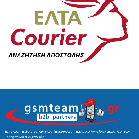
Επισκευή & Service Κινητών Τηλεφώνων - Εμπόριο Ανταλλακτικών Κινητών
Τηλεφώνων & Αξεσουάρ.