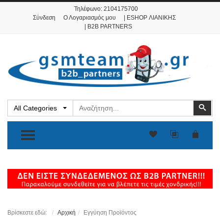
Τηλέφωνο:
2104175700
Σύνδεση
Ο Λογαριασμός μου
| ESHOP ΛΙΑΝΙΚΗΣ
| B2B PARTNERS
Αναζήτηση
Ανα
All Categories
TOGGLE MENU
Βρίσκεστε εδώ:
Αρχική
Εγγύηση Προϊόντος