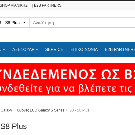
ESHOP ΛΙΑΝΙΚΗΣ
| B2B PARTNERS
Αναζήτηση
- S8 - S8 Plus
Ν
ΑΞΕΣΟΥΑΡ
SERVICE
ΕΠΙΚΟΙΝΩΝΊΑ
B2B PARTNER
 Galaxy
Οθόνες LCD Galaxy S Series
S8 - S8 Plus
 S8 Plus