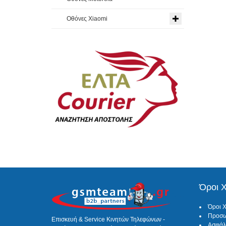
Οθόνες Xiaomi
Όροι 
Όροι 
Προσω
Επισκευή & Service Κινητών Τηλεφώνων -
Ασφάλ