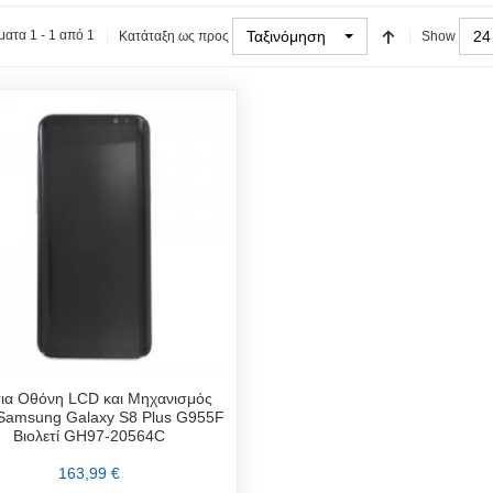
Ταξινόμηση
24
ατα 1 - 1 από 1
Κατάταξη ως προς
Show
ια Οθόνη LCD και Μηχανισμός
Samsung Galaxy S8 Plus G955F
Βιολετί GH97-20564C
163,99 €