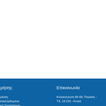
Χρήσης
Επικοινωνία
Χρήσης
Κολοκοτρώνη 86-88, Πειραιάς -
πικά Δεδομένα
Τ.Κ. 18 535 - Αττική
εια Συναλλαγών