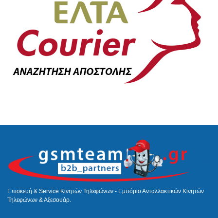
Επισκευή & Service Κινητών Τηλεφώνων - Εμπόριο Ανταλλακτικών Κινητών
Τηλεφώνων & Αξεσουάρ.