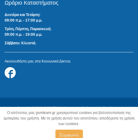
Ωράριο Καταστήματος
Δευτέρα και Τετάρτη:
09:00 π.μ. - 17:00 μ.μ.
Τρίτη, Πέμπτη, Παρασκευή:
09:00 π.μ. - 19:00 μ.μ.
Σάββατο: Κλειστά.
Ακολουθήστε μας στα Κοινωνικά Δίκτυα.
Follow
us
on
Facebook
Copyright © 2018 GSM TEAM. Με την επιφύλαξη παντός δικαιώματος.
O ιστότοπος μας gsmteam.gr χρησιμοποιεί cookies για βελτιστοποίηση της
Κατασκευή Ιστοσελίδων:
Z-Design.gr
εμπειρίας του χρήστη. Με τη χρήση αυτού του ιστοτόπου, αποδέχεστε τη χρήση
των cookies.
Συμφωνώ