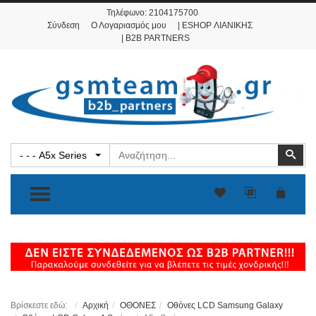
Τηλέφωνο:
2104175700
Σύνδεση
Ο Λογαριασμός μου
| ESHOP ΛΙΑΝΙΚΗΣ
| B2B PARTNERS
Αναζήτηση
Ανα
- - - A5x Series
TOGGLE MENU
Βρίσκεστε εδώ:
Αρχική
ΟΘΟΝΕΣ
Οθόνες LCD Samsung Galaxy