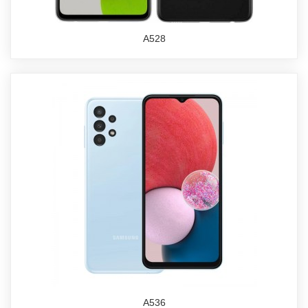
A528
A536