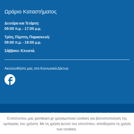
Ωράριο Καταστήματος
Δευτέρα και Τετάρτη:
09:00 π.μ. - 17:00 μ.μ.
Τρίτη, Πέμπτη, Παρασκευή:
09:00 π.μ. - 19:00 μ.μ.
Σάββατο: Κλειστά.
Ακολουθήστε μας στα Κοινωνικά Δίκτυα.
Follow
us
on
Facebook
Copyright © 2018 GSM TEAM. Με την επιφύλαξη παντός δικαιώματος.
O ιστότοπος μας gsmteam.gr χρησιμοποιεί cookies για βελτιστοποίηση της
Κατασκευή Ιστοσελίδων:
Z-Design.gr
εμπειρίας του χρήστη. Με τη χρήση αυτού του ιστοτόπου, αποδέχεστε τη χρήση
των cookies.