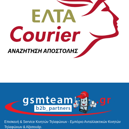
Επισκευή & Service Κινητών Τηλεφώνων - Εμπόριο Ανταλλακτικών Κινητών
Τηλεφώνων & Αξεσουάρ.