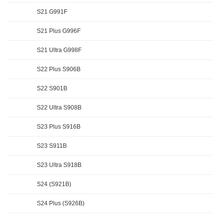
S21 G991F
S21 Plus G996F
S21 Ultra G998F
S22 Plus S906B
S22 S901B
S22 Ultra S908B
S23 Plus S916B
S23 S911B
S23 Ultra S918B
S24 (S921B)
S24 Plus (S926B)