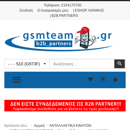
Τηλέφωνο:
2104175700
Σύνδεση
Ο Λογαριασμός μου
| ESHOP ΛΙΑΝΙΚΗΣ
| B2B PARTNERS
Αναζήτηση
Ανα
- - - S10 (G973F)
TOGGLE MENU
Βρίσκεστε εδώ:
Αρχική
ΑΝΤΑΛΛΑΚΤΙΚΑ ΚΙΝΗΤΩΝ