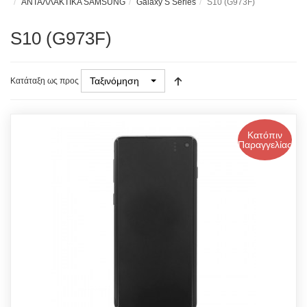
ΑΝΤΑΛΛΑΚΤΙΚΑ SAMSUNG
Galaxy S Series
S10 (G973F)
S10 (G973F)
Ταξινόμηση
Κατάταξη ως προς
Κατόπιν
Παραγγελίας