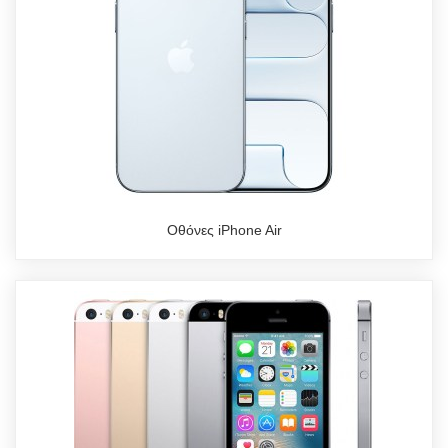
Οθόνες iPhone Air