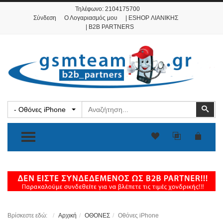
Τηλέφωνο:
2104175700
Σύνδεση
Ο Λογαριασμός μου
| ESHOP ΛΙΑΝΙΚΗΣ
| B2B PARTNERS
Αναζήτηση
Ανα
- Οθόνες iPhone
TOGGLE MENU
Βρίσκεστε εδώ:
Αρχική
ΟΘΟΝΕΣ
Οθόνες iPhone