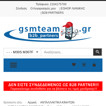
Τηλέφωνο:
2104175700
Σύνδεση
Ο Λογαριασμός μου
| ESHOP ΛΙΑΝΙΚΗΣ
| B2B PARTNERS
Αναζήτηση
Ανα
- - - M30S M307F
TOGGLE MENU
Βρίσκεστε εδώ:
Αρχική
ΑΝΤΑΛΛΑΚΤΙΚΑ ΚΙΝΗΤΩΝ