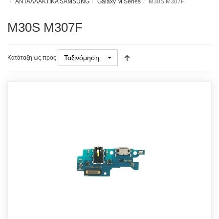
ΑΝΤΑΛΛΑΚΤΙΚΑ SAMSUNG
Galaxy M Series
M30S M307F
M30S M307F
Ταξινόμηση
Κατάταξη ως προς