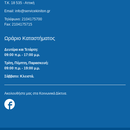
Τ.Κ. 18 535 - Αττική
Email: info@servicekiniton.gr
Τηλέφωνο: 2104175700
Fax: 2104175715
Ωράριο Καταστήματος
Δευτέρα και Τετάρτη:
09:00 π.μ. - 17:00 μ.μ.
Τρίτη, Πέμπτη, Παρασκευή:
09:00 π.μ. - 19:00 μ.μ.
Σάββατο: Κλειστά.
Ακολουθήστε μας στα Κοινωνικά Δίκτυα.
Follow
us
on
Facebook