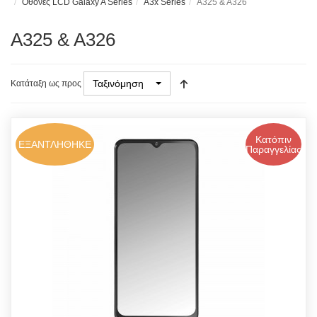
Οθόνες LCD Galaxy A Series
A3x Series
A325 & A326
A325 & A326
Ταξινόμηση
Κατάταξη ως προς
Κατόπιν
ΕΞΑΝΤΛΗΘΗΚΕ
Παραγγελίας