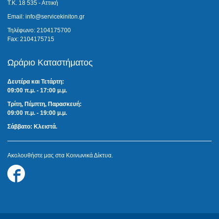
Τ.Κ. 18 535 - Αττική
Email: info@servicekiniton.gr
Τηλέφωνο: 2104175700
Fax: 2104175715
Ωράριο Καταστήματος
Δευτέρα και Τετάρτη:
09:00 π.μ. - 17:00 μ.μ.
Τρίτη, Πέμπτη, Παρασκευή:
09:00 π.μ. - 19:00 μ.μ.
Σάββατο: Κλειστά.
Ακολουθήστε μας στα Κοινωνικά Δίκτυα.
Follow
us
on
Facebook