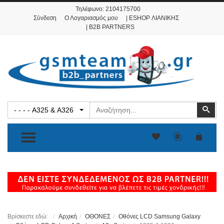
Τηλέφωνο:
2104175700
Σύνδεση
Ο Λογαριασμός μου
| ESHOP ΛΙΑΝΙΚΗΣ
| B2B PARTNERS
Αναζήτηση
Ανα
- - - - A325 & A326
TOGGLE MENU
Βρίσκεστε εδώ:
Αρχική
ΟΘΟΝΕΣ
Οθόνες LCD Samsung Galaxy