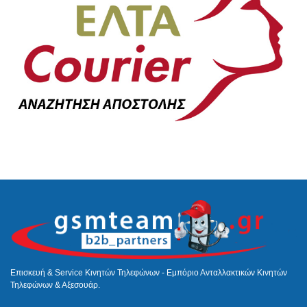
Επισκευή & Service Κινητών Τηλεφώνων - Εμπόριο Ανταλλακτικών Κινητών
Τηλεφώνων & Αξεσουάρ.