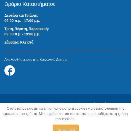
Ωράριο Καταστήματος
Δευτέρα και Τετάρτη:
09:00 π.μ. - 17:00 μ.μ.
Τρίτη, Πέμπτη, Παρασκευή:
09:00 π.μ. - 19:00 μ.μ.
Σάββατο: Κλειστά.
Ακολουθήστε μας στα Κοινωνικά Δίκτυα.
Follow
us
on
Facebook
Copyright © 2018 GSM TEAM. Με την επιφύλαξη παντός δικαιώματος.
O ιστότοπος μας gsmteam.gr χρησιμοποιεί cookies για βελτιστοποίηση της
Κατασκευή Ιστοσελίδων:
Z-Design.gr
εμπειρίας του χρήστη. Με τη χρήση αυτού του ιστοτόπου, αποδέχεστε τη χρήση
των cookies.
Συμφωνώ