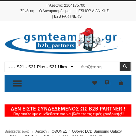
Τηλέφωνο:
2104175700
Σύνδεση
Ο Λογαριασμός μου
| ESHOP ΛΙΑΝΙΚΗΣ
| B2B PARTNERS
Αναζήτηση
Ανα
- - - S21 - S21 Plus - S21 Ultra
TOGGLE MENU
Βρίσκεστε εδώ:
Αρχική
ΟΘΟΝΕΣ
Οθόνες LCD Samsung Galaxy