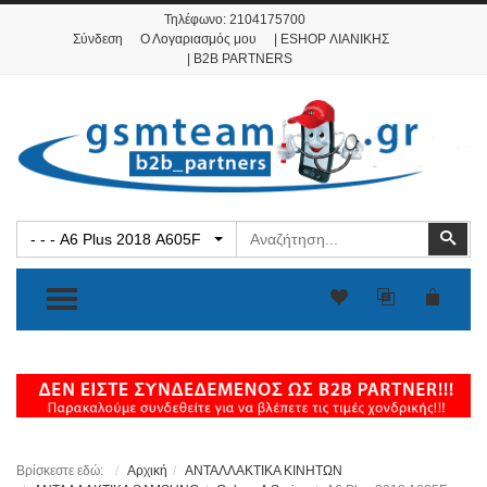
Τηλέφωνο:
2104175700
Σύνδεση
Ο Λογαριασμός μου
| ESHOP ΛΙΑΝΙΚΗΣ
| B2B PARTNERS
Αναζήτηση
Ανα
- - - A6 Plus 2018 A605F
TOGGLE MENU
Βρίσκεστε εδώ:
Αρχική
ΑΝΤΑΛΛΑΚΤΙΚΑ ΚΙΝΗΤΩΝ