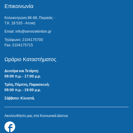
Επικοινωνία
Κολοκοτρώνη 86-88, Πειραιάς -
Τ.Κ. 18 535 - Αττική
Email: info@servicekiniton.gr
Τηλέφωνο: 2104175700
Fax: 2104175715
Ωράριο Καταστήματος
Δευτέρα και Τετάρτη:
09:00 π.μ. - 17:00 μ.μ.
Τρίτη, Πέμπτη, Παρασκευή:
09:00 π.μ. - 19:00 μ.μ.
Σάββατο: Κλειστά.
Ακολουθήστε μας στα Κοινωνικά Δίκτυα.
Follow
us